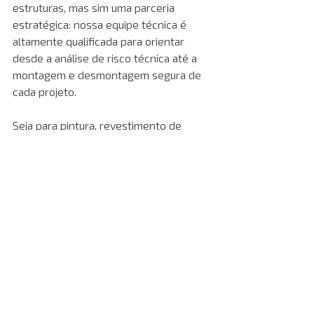
estruturas, mas sim uma parceria 
estratégica: nossa equipe técnica é 
altamente qualificada para orientar 
desde a análise de risco técnica até a 
montagem e desmontagem segura de 
cada projeto.
Seja para pintura, revestimento de 
fachadas, manutenção predial, 
montagem de estruturas metálicas ou 
projetos especiais em eventos e 
cenografia, nossos equipamentos se 
adaptam perfeitamente às suas 
necessidades.
Para locação de andaimes, entre em 
contato com nossos especialistas pelo 
WhatsApp
ou pelo 
formulário de 
contato
 no site!