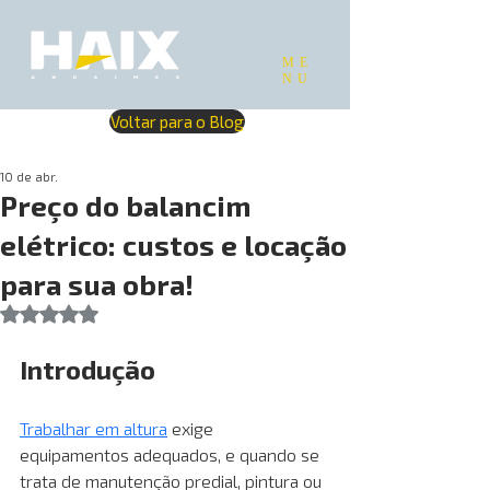
ME
NU
Voltar para o Blog
10 de abr.
Preço do balancim
elétrico: custos e locação
para sua obra!
Avaliado com NaN de 5 estrelas.
Introdução
Trabalhar em altura
exige 
equipamentos adequados, e quando se 
trata de manutenção predial, pintura ou 