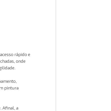
acesso rápido e 
achadas, onde 
ilidade. 
pamento, 
m pintura 
Afinal, a 