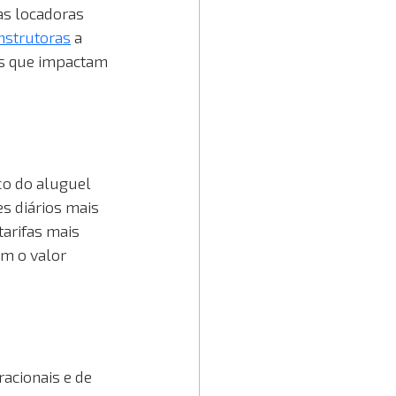
as locadoras 
nstrutoras
 a 
as que impactam 
ço do aluguel 
s diários mais 
arifas mais 
m o valor 
acionais e de 