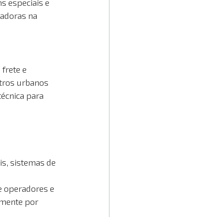
s especiais e 
cadoras na 
 frete e 
ntros urbanos 
écnica para 
s, sistemas de 
 operadores e 
amente por 