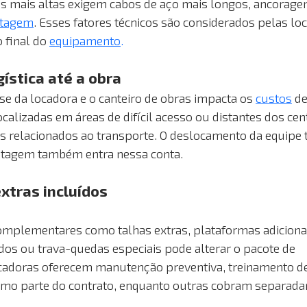
s mais altas exigem cabos de aço mais longos, ancoragen
tagem
. Esses fatores técnicos são considerados pelas lo
final do 
equipamento
.
ística até a obra 
ase da locadora e o canteiro de obras impacta os 
custos
 de
ocalizadas em áreas de difícil acesso ou distantes dos ce
 relacionados ao transporte. O deslocamento da equipe t
agem também entra nessa conta.
tras incluídos 
complementares como talhas extras, plataformas adicionai
dos ou trava-quedas especiais pode alterar o pacote de 
cadoras oferecem manutenção preventiva, treinamento de
como parte do contrato, enquanto outras cobram separad