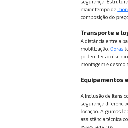
segurança. Estrutura
maior tempo de
mon
composição do preço 
Transporte e log
A distância entre a b
mobilização.
Obras
 l
podem ter acréscimos
montagem e desmont
Equipamentos ex
A inclusão de itens 
segurança diferencia
locação. Algumas lo
assistência técnica 
esses serviços.