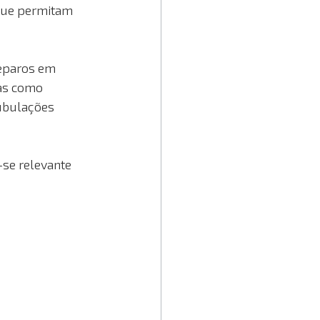
 que permitam 
eparos em 
cas como 
ubulações 
-se relevante 