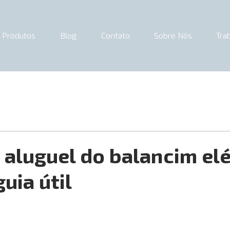
Produtos
Blog
Contato
Sobre Nós
Tra
 aluguel do balancim elé
uia útil
e 5 estrelas.