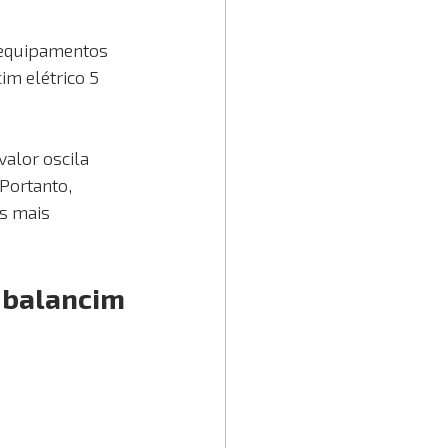
 equipamentos 
m elétrico 5 
alor oscila 
Portanto, 
s mais 
o balancim