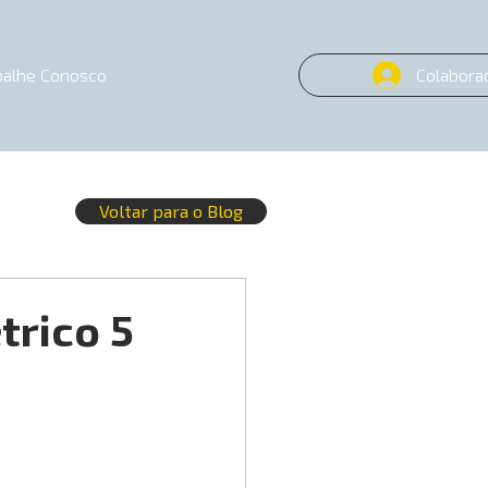
balhe Conosco
Colabora
Voltar para o Blog
trico 5