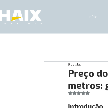
Início
9 de abr.
Preço do
metros: g
Avaliado com NaN d
Introdução