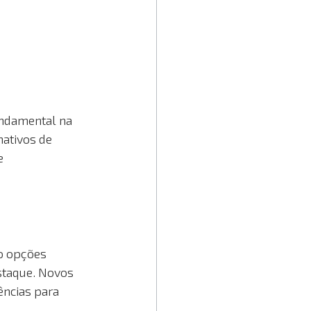
ndamental na 
ativos de 
e 
o opções 
staque. Novos 
ncias para 