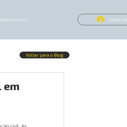
balhe Conosco
Colabora
Voltar para o Blog
l em
o civil. As 