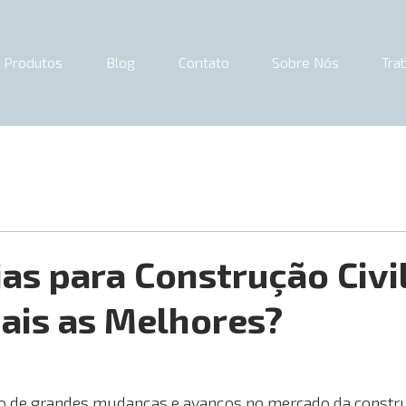
Produtos
Blog
Contato
Sobre Nós
Tra
as para Construção Civi
ais as Melhores?
e 5 estrelas.
 de grandes mudanças e avanços no mercado da construçã