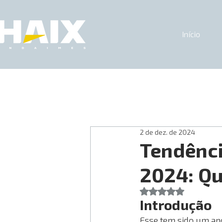
Início
2 de dez. de 2024
Tendênci
2024: Qu
Avaliado com NaN d
Introdução
Esse tem sido um ano