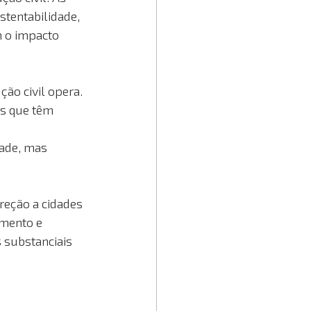
tentabilidade, 
 o impacto 
ão civil opera. 
s que têm 
ade, mas 
eção a cidades 
mento e 
 substanciais 