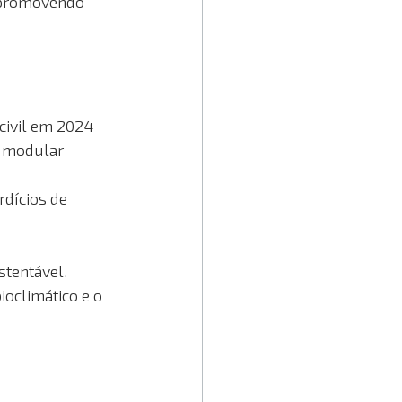
 promovendo 
civil em 2024 
o modular 
dícios de 
tentável, 
ioclimático e o 