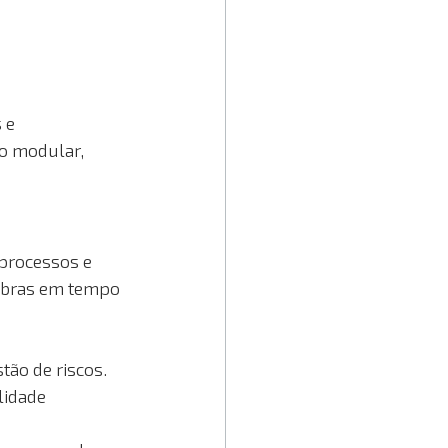
 e 
ão modular, 
 processos e 
obras em tempo 
tão de riscos. 
lidade 