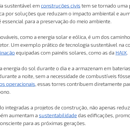
ia sustentável em 
construções civis
 tem se tornado uma 
ca por soluções que reduzam o impacto ambiental e au
 é essencial para a preservação do meio ambiente.
nováveis, como a energia solar e eólica, é um dos caminho
tor. Um exemplo prático de tecnologia sustentável na con
minação
 equipadas com painéis solares, como as da 
HAIX
.
a energia do sol durante o dia e a armazenam em baterias
durante a noite, sem a necessidade de combustíveis fósse
os operacionais
, essas torres contribuem diretamente pa
bono.
do integradas a projetos de construção, não apenas red
mbém aumentam a 
sustentabilidade
 das edificações, pro
consciente para as próximas gerações.