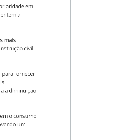
prioridade em 
mentem a 
s mais 
strução civil 
 para fornecer 
is.
ra a diminuição 
uzem o consumo 
movendo um 