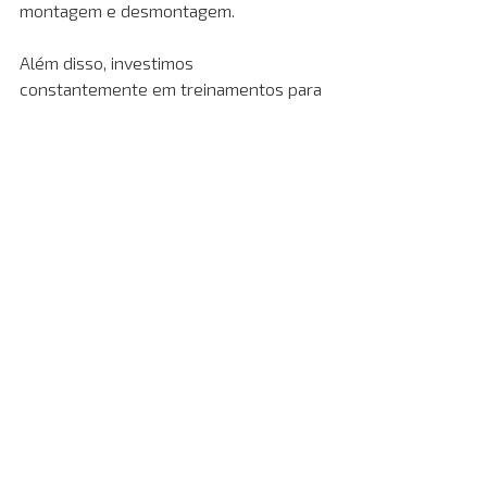
montagem e desmontagem.
Além disso, investimos 
constantemente em treinamentos para 
garantir que todos os serviços em 
altura sejam realizados de acordo com 
as normas regulatórias. 
Para locação de andaimes tubulares, 
entre em contato com nossos 
especialistas pelo 
WhatsApp
 ou pelo 
formulário de contato
no site!
Conclusão: por que 
optar pela locação de 
equipamentos para 
eventos?