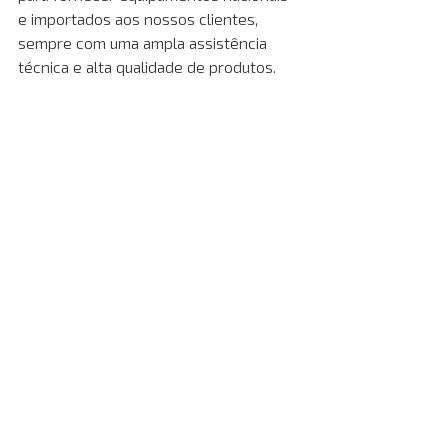
e importados aos nossos clientes, 
sempre com uma ampla assistência 
técnica e alta qualidade de produtos.
Entre em contato conosco através 
do 
WhatsApp
 e do 
nosso formulário
, e 
alugue com segurança os 
equipamentos para o seu negócio!
A escada de acesso para andaime 