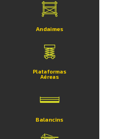
Andaimes
Plataformas
​Aéreas
Balancins