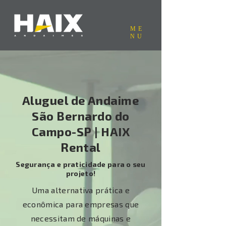
ME
NU
Aluguel de Andaime
São Bernardo do
Campo-SP | HAIX
Rental
Segurança e praticidade para o seu
projeto!
Uma alternativa prática e
econômica para empresas que
necessitam de máquinas e