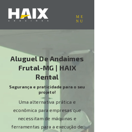
ME
NU
Aluguel De Andaimes
Frutal-MG | HAIX
Rental
Segurança e praticidade para o seu
projeto!
Uma alternativa prática e
econômica para empresas que
necessitam de máquinas e
ferramentas para a execução de