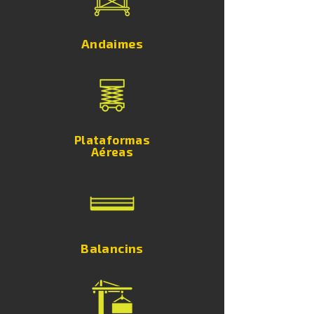
Andaimes
Plataformas
​Aéreas
Balancins